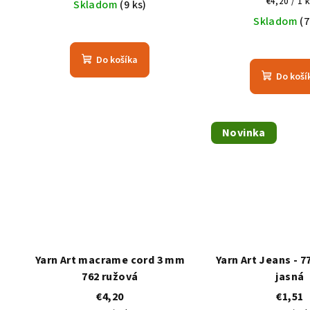
Jednotko
€4,20 / 1 k
Skladom
(9 ks)
cena:
Skladom
(7
Priemerné
hodnotenie
Do košíka
produktu
Do koší
je
2,0
z
5
Novinka
hviezdičiek.
Yarn Art macrame cord 3 mm
Yarn Art Jeans - 
762 ružová
jasná
€4,20
€1,51