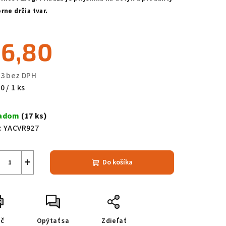
rne držia tvar.
zdičiek.
6,80
53 bez DPH
notková
0 / 1 ks
a:
ladom
(17 ks)
:
YACVR927
+
Do košíka
ač
Opýtať sa
Zdieľať