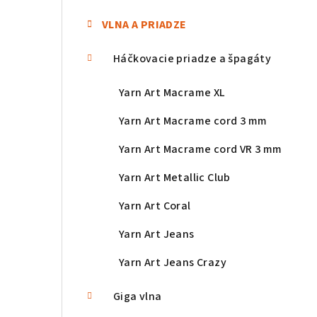
n
VLNA A PRIADZE
e
Háčkovacie priadze a špagáty
l
Yarn Art Macrame XL
Yarn Art Macrame cord 3 mm
Yarn Art Macrame cord VR 3 mm
Yarn Art Metallic Club
Yarn Art Coral
Yarn Art Jeans
Yarn Art Jeans Crazy
Giga vlna