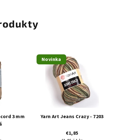
rodukty
Novinka
 cord 3 mm
Yarn Art Jeans Crazy - 7203
á
€1,85