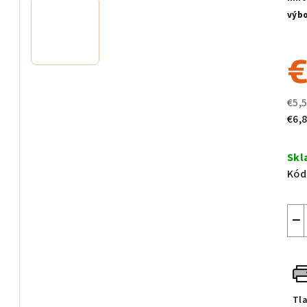
z
výbo
5
hvie
€
€5,
Jed
€6,8
cen
Sk
Kód
−
Tl