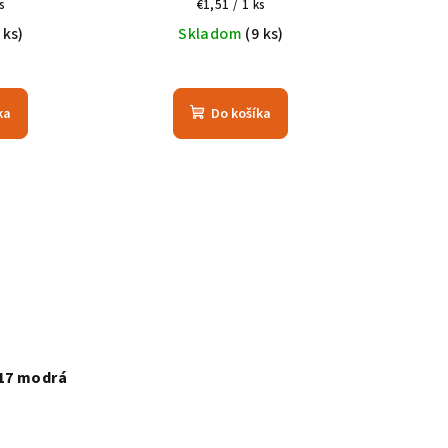
vá
Jednotková
s
€1,51 / 1 ks
cena:
 ks)
Skladom
(9 ks)
ka
Do košíka
 17 modrá