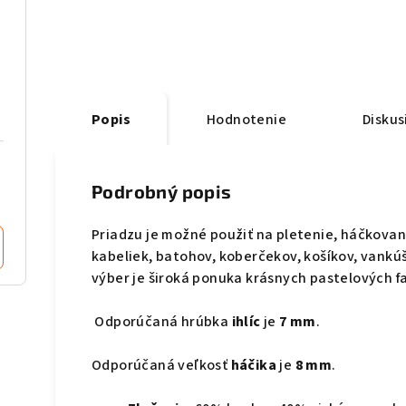
Popis
Hodnotenie
Diskus
Podrobný popis
Priadzu je možné použiť na pletenie, háčkovan
kabeliek, batohov, koberčekov, košíkov, vankú
výber je široká ponuka krásnych pastelových fa
Odporúčaná hrúbka
ihlíc
je
7 mm
.
Odporúčaná veľkosť
háčika
je
8 mm
.