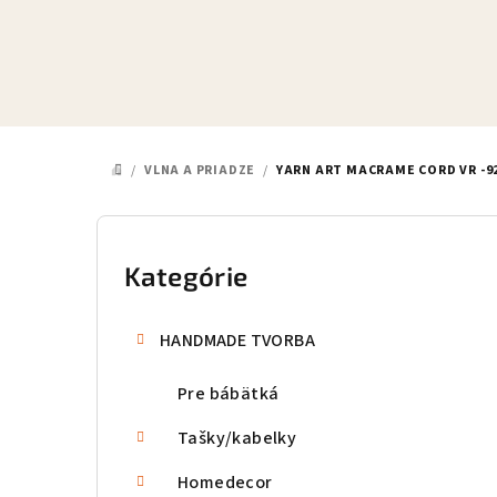
Prejsť
na
obsah
/
VLNA A PRIADZE
/
YARN ART MACRAME CORD VR -9
DOMOV
B
o
Kategórie
Preskočiť
kategórie
č
HANDMADE TVORBA
n
Pre bábätká
ý
p
Tašky/kabelky
a
Homedecor