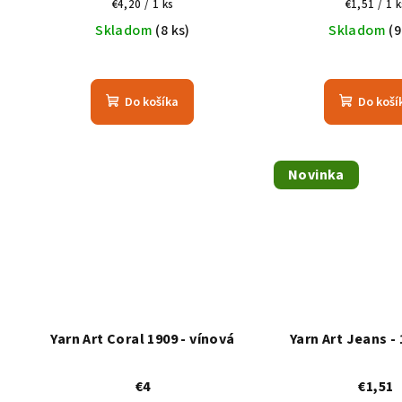
Jednotková
Jednotko
€4,20 / 1 ks
€1,51 / 1 k
cena:
cena:
Skladom
(8 ks)
Skladom
(9
Do košíka
Do koší
Novinka
Yarn Art Coral 1909 - vínová
Yarn Art Jeans -
€4
€1,51