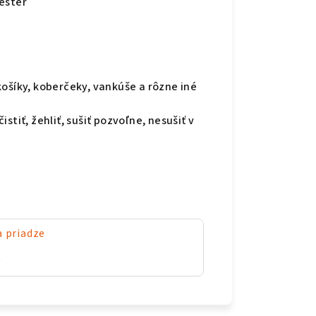
ester
košíky, koberčeky, vankúše a rôzne iné
stiť, žehliť, sušiť pozvoľne, nesušiť v
a priadze
g