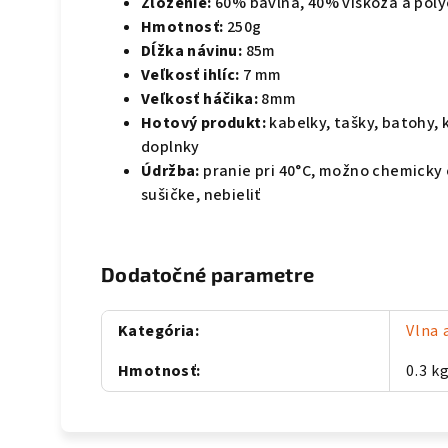
Zloženie:
60% bavlna, 40% viskóza a poly
Hmotnosť:
250g
Dĺžka návinu:
85m
Veľkosť ihlíc:
7 mm
Veľkosť háčika:
8mm
Hotový produkt:
kabelky, tašky, batohy, 
doplnky
Údržba:
pranie pri 40
°C
, možno chemicky či
sušičke, nebieliť
Dodatočné parametre
Kategória
:
Vlna 
Hmotnosť
:
0.3 k