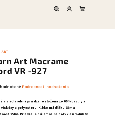
Hľadať
Prihlásenie
Nákupný
košík
N ART
arn Art Macrame
ord VR -927
emerné
hodnotené
Podrobnosti hodnotenia
notenie
duktu
šia viacfarebná priadza je zložená zo 60% bavlny a
viskózy a polyesteru. Klbko má dĺžku 85m a
nosť 250g. Priadza je príjemná na dotyk a produkty