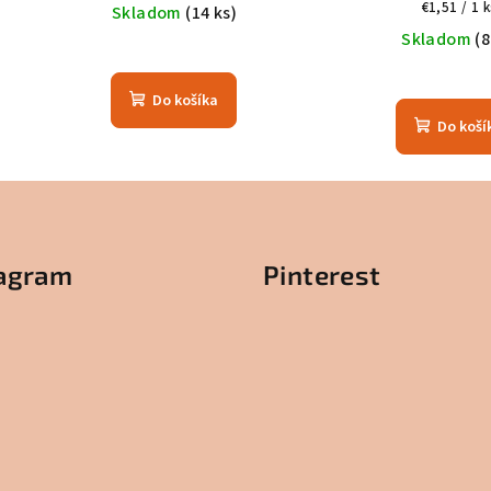
Jednotko
€1,51 / 1 k
Skladom
(14 ks)
cena:
Skladom
(8
Do košíka
Do koší
tagram
Pinterest