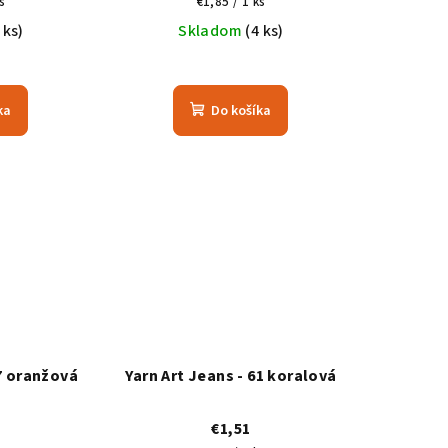
vá
Jednotková
s
€1,85 / 1 ks
cena:
 ks)
Skladom
(4 ks)
ka
Do košíka
77 oranžová
Yarn Art Jeans - 61 koralová
€1,51