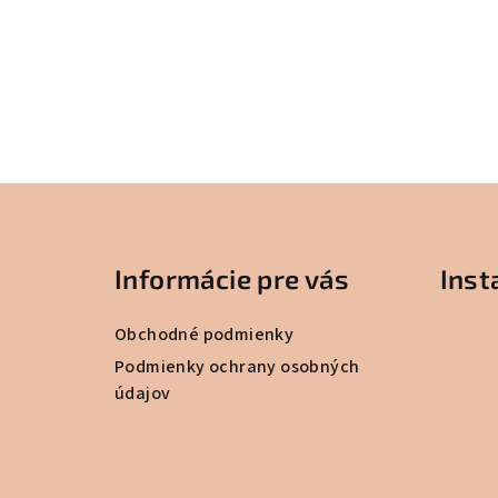
Z
á
Informácie pre vás
Ins
p
ä
Obchodné podmienky
t
Podmienky ochrany osobných
údajov
i
e