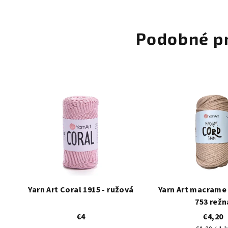
Podobné p
Yarn Art Coral 1915 - ružová
Yarn Art macrame
753 režn
€4
€4,20