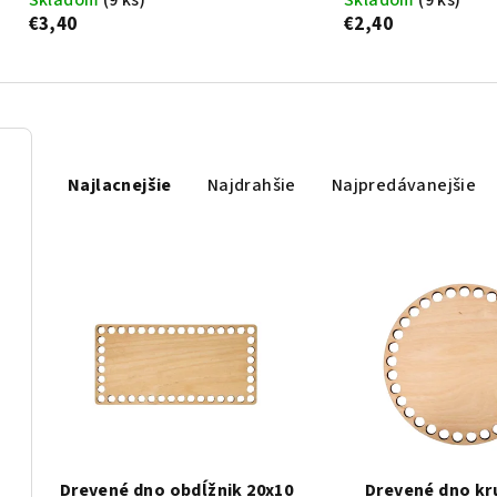
Skladom
(9 ks)
Skladom
(9 ks)
€3,40
€2,40
R
Najlacnejšie
Najdrahšie
Najpredávanejšie
a
d
V
e
ý
n
p
i
i
e
s
p
p
r
Drevené dno obdĺžnik 20x10
Drevené dno kr