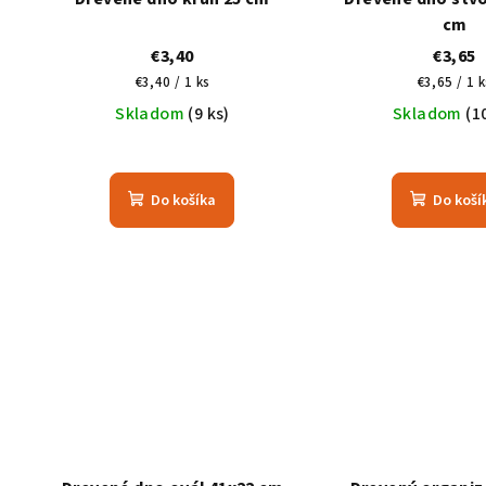
cm
€3,40
€3,65
Jednotková
Jednotko
€3,40 / 1 ks
€3,65 / 1 k
cena:
cena:
Skladom
(9 ks)
Skladom
(1
Do košíka
Do koší