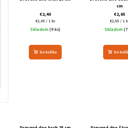
cm
€2,40
€2,65
Jednotková
Jednotko
€2,40 / 1 ks
€2,65 / 1 k
cena:
cena:
Skladom
(9 ks)
Skladom
(7
Do košíka
Do koší
Drevené dno kruh 25 cm
Drevené dno štvo