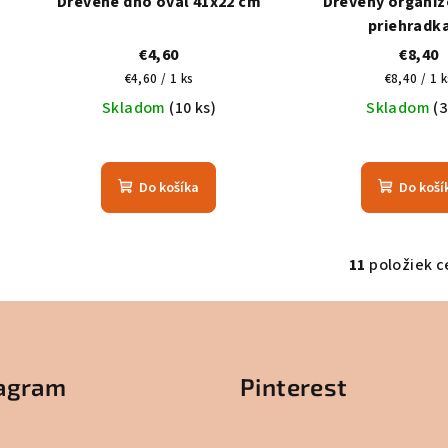
Drevené dno ovál 41x22 cm
Drevený organiz
priehradk
€4,60
€8,40
Jednotková
Jednotko
€4,60 / 1 ks
€8,40 / 1 k
cena:
cena:
Skladom
(10 ks)
Skladom
(3
Do košíka
Do koší
11
položiek c
O
v
l
á
tagram
Pinterest
d
a
c