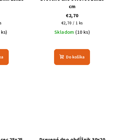
cm
€2,70
vá
Jednotková
s
€2,70 / 1 ks
cena:
 ks)
Skladom
(10 ks)
ka
Do košíka
rec 25x25
Drevené dno obdĺžnik 30x20