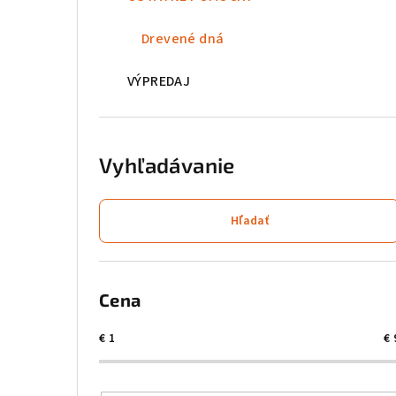
l
Drevené dná
VÝPREDAJ
Vyhľadávanie
Hľadať
Cena
€
1
€