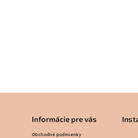
Z
á
Informácie pre vás
Ins
p
ä
Obchodné podmienky