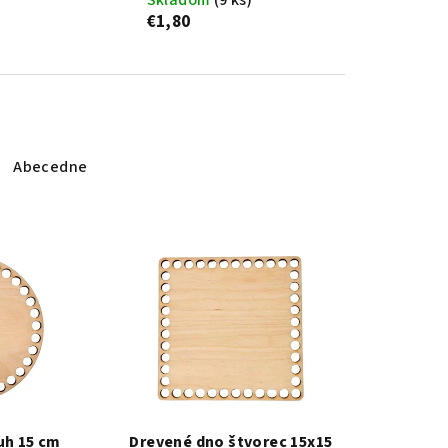
Skladom
(9 ks)
€1,80
Abecedne
uh 15 cm
Drevené dno štvorec 15x15