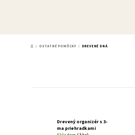
Prejsť
na
obsah
/
OSTATNÉ POMÔCKY
/
DREVENÉ DNÁ
DOMOV
Drevený organizér s 3-
ma priehradkami