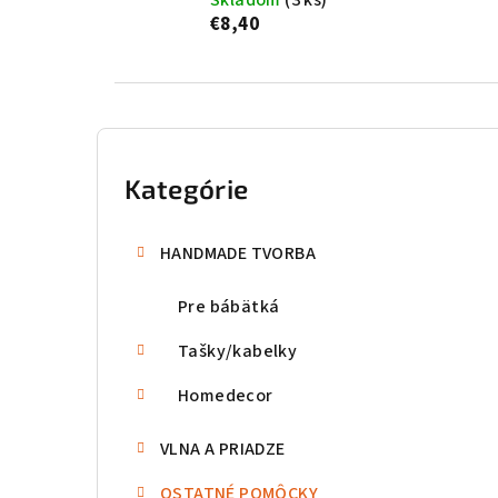
Skladom
(3 ks)
€8,40
B
o
Kategórie
Preskočiť
kategórie
č
HANDMADE TVORBA
n
Pre bábätká
ý
p
Tašky/kabelky
a
Homedecor
n
VLNA A PRIADZE
e
OSTATNÉ POMÔCKY