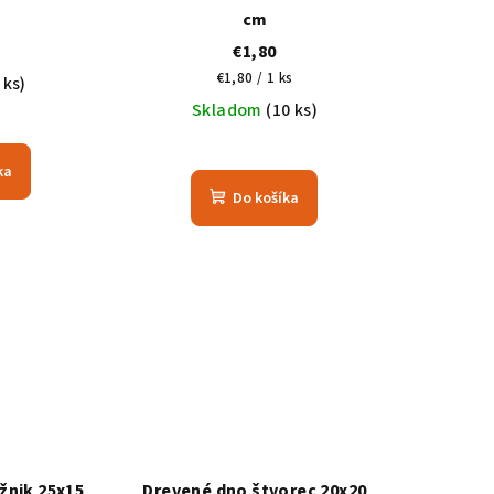
cm
€1,80
Jednotková
€1,80 / 1 ks
 ks)
cena:
Skladom
(10 ks)
ka
Do košíka
žnik 25x15
Drevené dno štvorec 20x20