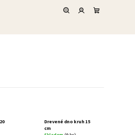
Hľadať
Prihlásenie
Nákupný
košík
20
Drevené dno kruh 15
cm