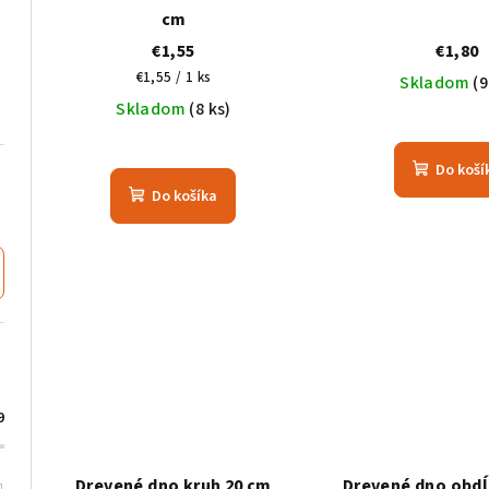
r
cm
o
€1,55
€1,80
o
d
Jednotková
€1,55 / 1 ks
Skladom
(9
d
cena:
Skladom
(8 ks)
u
u
k
Do koší
k
t
Do košíka
t
o
o
v
v
9
Drevené dno kruh 20 cm
Drevené dno obdĺ