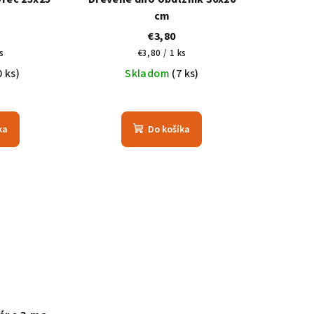
cm
€3,80
vá
Jednotková
s
€3,80 / 1 ks
cena:
0 ks)
Skladom
(7 ks)
ka
Do košíka