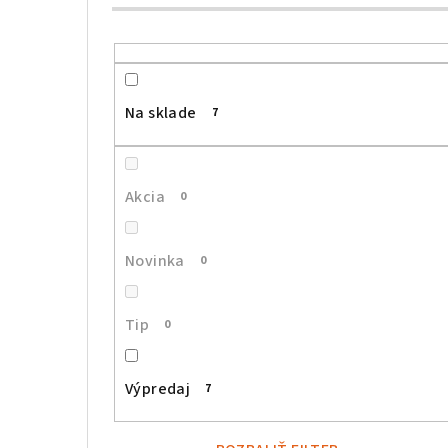
Na sklade
7
Akcia
0
Novinka
0
Tip
0
Výpredaj
7