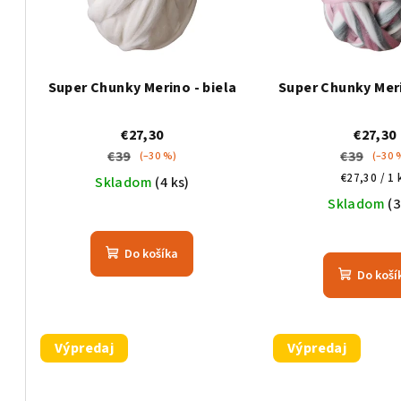
e
i
p
s
r
Super Chunky Merino - biela
Super Chunky Meri
p
o
r
€27,30
€27,30
d
o
€39
€39
(–30 %)
(–30 
Jednotkov
€27,30 / 1 
Skladom
(4 ks)
u
d
cena:
Skladom
(3
k
u
t
Do košíka
k
Do koší
o
t
v
o
Výpredaj
Výpredaj
v