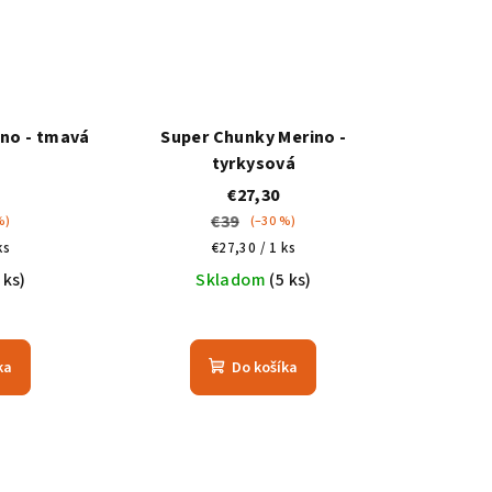
no - tmavá
Super Chunky Merino -
tyrkysová
€27,30
€39
%)
(–30 %)
á
Jednotková
ks
€27,30 / 1 ks
cena:
 ks)
Skladom
(5 ks)
ka
Do košíka