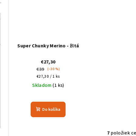
Super Chunky Merino - žltá
€27,30
€39
(–30 %)
Jednotková
€27,30 / 1 ks
cena:
Skladom
(1 ks)
Priemerné
hodnotenie
Do košíka
produktu
je
5,0
z
7
položiek c