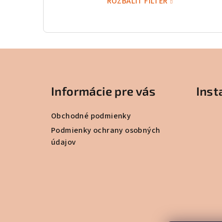
ROZBALIŤ FILTER
Z
á
Informácie pre vás
Ins
p
ä
Obchodné podmienky
t
Podmienky ochrany osobných
údajov
i
e