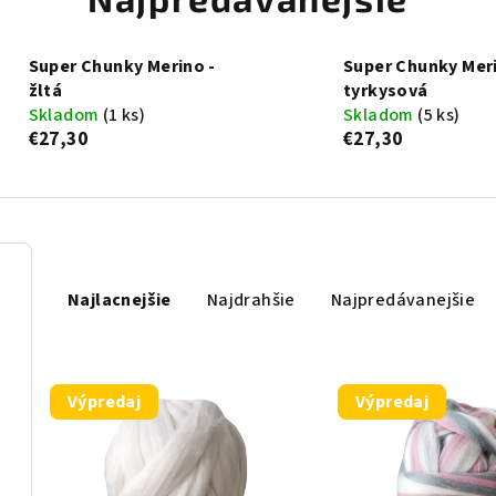
Super Chunky Merino -
Super Chunky Meri
žltá
tyrkysová
Skladom
(1 ks)
Skladom
(5 ks)
€27,30
€27,30
R
Najlacnejšie
Najdrahšie
Najpredávanejšie
a
d
e
V
Výpredaj
Výpredaj
n
ý
i
p