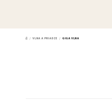
Prejsť
na
obsah
/
VLNA A PRIADZE
/
GIGA VLNA
DOMOV