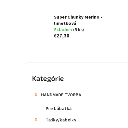
Super Chunky Merino -
limetková
Skladom
(5 ks)
€27,30
B
o
Kategórie
Preskočiť
kategórie
č
HANDMADE TVORBA
n
Pre bábätká
ý
p
Tašky/kabelky