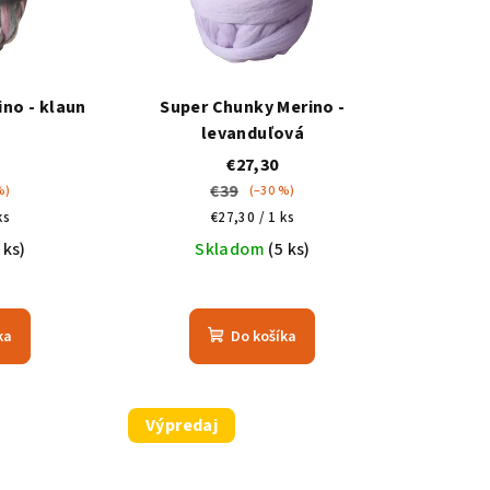
no - klaun
Super Chunky Merino -
levanduľová
€27,30
€39
%)
(–30 %)
á
Jednotková
ks
€27,30 / 1 ks
cena:
 ks)
Skladom
(5 ks)
ka
Do košíka
Výpredaj