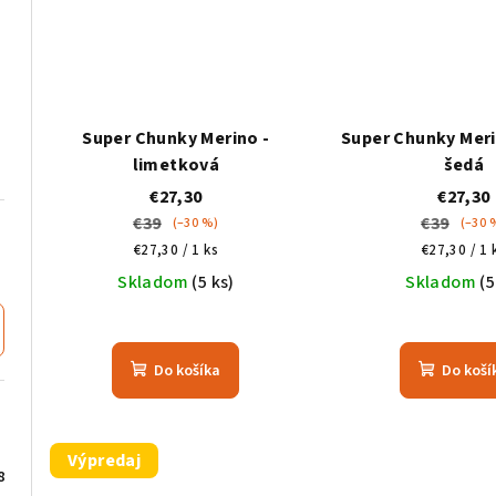
Super Chunky Merino -
Super Chunky Meri
limetková
šedá
€27,30
€27,30
€39
€39
(–30 %)
(–30 
Jednotková
Jednotkov
€27,30 / 1 ks
€27,30 / 1 
cena:
cena:
Skladom
(5 ks)
Skladom
(5
Do košíka
Do koší
Výpredaj
8