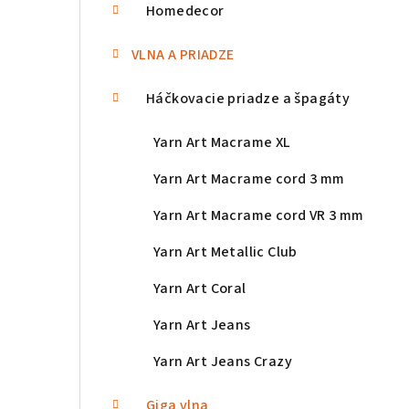
a
Homedecor
n
VLNA A PRIADZE
e
Háčkovacie priadze a špagáty
l
Yarn Art Macrame XL
Yarn Art Macrame cord 3 mm
Yarn Art Macrame cord VR 3 mm
Yarn Art Metallic Club
Yarn Art Coral
Yarn Art Jeans
Yarn Art Jeans Crazy
Giga vlna