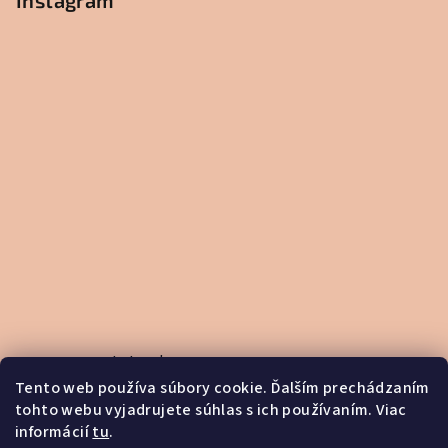
Instagram
v
k
y
v
ý
p
i
s
u
Sledovať na Instagrame
Tento web používa súbory cookie. Ďalším prechádzaním
tohto webu vyjadrujete súhlas s ich používaním. Viac
informácií
tu
.
Pinterest