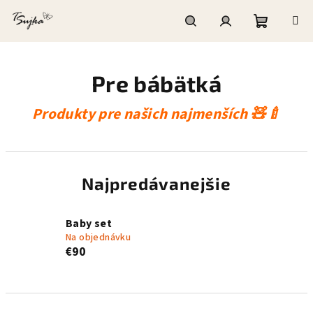
Prejsť
na
obsah
Nákupn
Hľadať
Prihlásenie
Pre bábätká
košík
Produkty pre našich najmenších 🧸🍼
Najpredávanejšie
Baby set
Na objednávku
€90