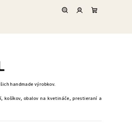
Hľadať
Prihlásenie
Nákupný
košík
L
 vašich handmade výrobkov.
 košíkov, obalov na kvetináče, prestieraní a