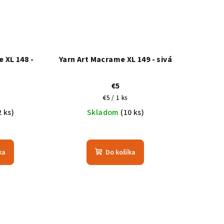
 XL 148 -
Yarn Art Macrame XL 149 - sivá
€5
ová
Jednotková
€5 / 1 ks
cena:
2 ks)
Skladom
(10 ks)
ka
Do košíka