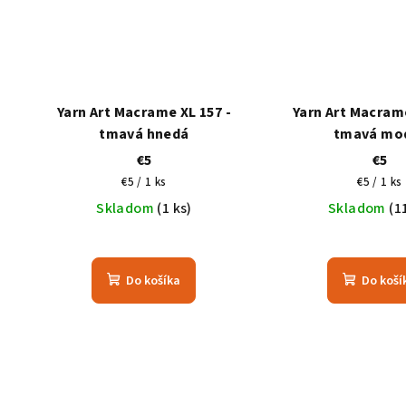
Yarn Art Macrame XL 157 -
Yarn Art Macrame
tmavá hnedá
tmavá mo
€5
€5
Jednotková
Jednotk
€5 / 1 ks
€5 / 1 ks
cena:
cena:
Skladom
(1 ks)
Skladom
(1
Do košíka
Do koší