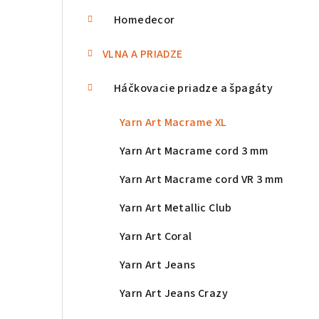
a
Homedecor
n
VLNA A PRIADZE
e
Háčkovacie priadze a špagáty
l
Yarn Art Macrame XL
Yarn Art Macrame cord 3 mm
Yarn Art Macrame cord VR 3 mm
Yarn Art Metallic Club
Yarn Art Coral
Yarn Art Jeans
Yarn Art Jeans Crazy