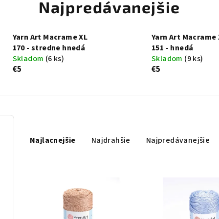
Najpredávanejšie
Yarn Art Macrame XL
Yarn Art Macrame 
170 - stredne hnedá
151 - hnedá
Skladom
(6 ks)
Skladom
(9 ks)
€5
€5
R
Najlacnejšie
Najdrahšie
Najpredávanejšie
a
d
V
e
ý
n
p