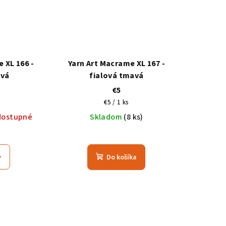
 XL 166 -
Yarn Art Macrame XL 167 -
avá
fialová tmavá
€5
ová
Jednotková
€5 / 1 ks
cena:
dostupné
Skladom
(8 ks)
Do košíka