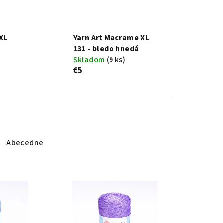
XL
Yarn Art Macrame XL
131 - bledo hnedá
Skladom
(9 ks)
€5
Abecedne