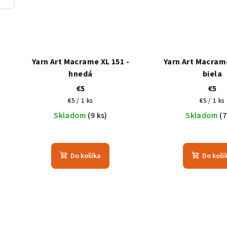
Yarn Art Macrame XL 151 -
Yarn Art Macrame
hnedá
biela
€5
€5
Jednotková
Jednotk
€5 / 1 ks
€5 / 1 ks
cena:
cena:
Skladom
(9 ks)
Skladom
(7
Do košíka
Do koší