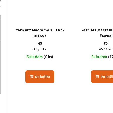
Yarn Art Macrame XL 147 -
Yarn Art Macrame
ružová
čierna
€5
€5
Jednotková
Jednotk
€5 / 1 ks
€5 / 1 ks
cena:
cena:
Skladom
(6 ks)
Skladom
(1
Do košíka
Do koší