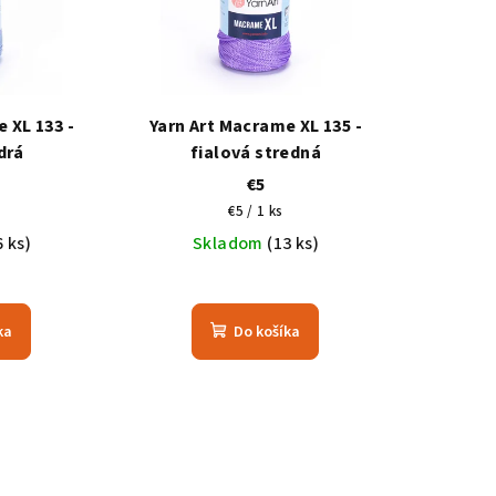
 XL 133 -
Yarn Art Macrame XL 135 -
drá
fialová stredná
€5
ová
Jednotková
€5 / 1 ks
cena:
6 ks)
Skladom
(13 ks)
ka
Do košíka