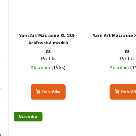
Yarn Art Macrame XL 139 -
Yarn Art Macrame X
kráľovská modrá
€5
€5
Jednotková
Jednotk
€5 / 1 ks
€5 / 1 ks
cena:
cena:
Skladom
(15 ks)
Skladom
(1
Do košíka
Do koší
Novinka
6