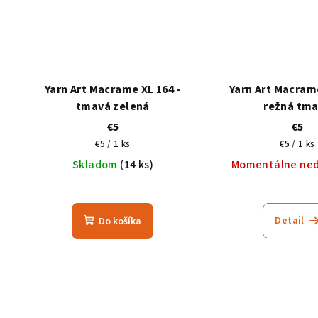
Yarn Art Macrame XL 164 -
Yarn Art Macrame
tmavá zelená
režná tm
€5
€5
Jednotková
Jednotk
€5 / 1 ks
€5 / 1 ks
cena:
cena:
Skladom
(14 ks)
Momentálne ne
Detail
Do košíka