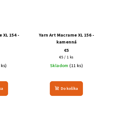
 XL 154 -
Yarn Art Macrame XL 156 -
kamenná
€5
ová
Jednotková
€5 / 1 ks
cena:
 ks)
Skladom
(11 ks)
ka
Do košíka