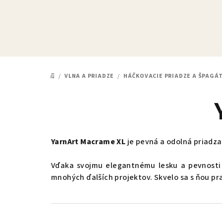
Prejsť
na
obsah
/
VLNA A PRIADZE
/
HÁČKOVACIE PRIADZE A ŠPAGÁ
DOMOV
YarnArt Macrame XL
je pevná a odolná priadza
Vďaka svojmu elegantnému lesku a pevnosti j
mnohých ďalších projektov. Skvelo sa s ňou pr