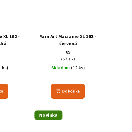
 XL 162 -
Yarn Art Macrame XL 163 -
drá
červená
€5
ová
Jednotková
€5 / 1 ks
cena:
1 ks)
Skladom
(12 ks)
ka
Do košíka
Novinka