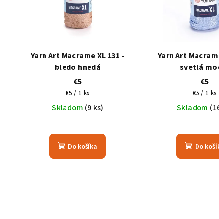
i
i
e
s
p
p
r
Yarn Art Macrame XL 131 -
Yarn Art Macrame
r
bledo hnedá
svetlá mo
o
€5
€5
o
d
Jednotková
Jednotk
€5 / 1 ks
€5 / 1 ks
d
cena:
cena:
Skladom
(9 ks)
Skladom
(1
u
u
k
k
t
Do košíka
Do koší
t
o
o
v
v