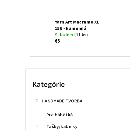
Yarn Art Macrame XL
156 - kamenná
Skladom
(11 ks)
€5
B
o
Kategórie
Preskočiť
kategórie
č
HANDMADE TVORBA
n
Pre bábätká
ý
p
Tašky/kabelky