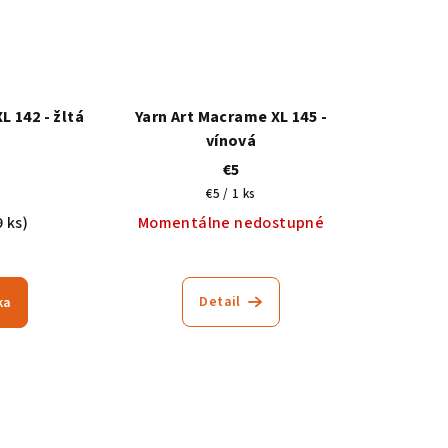
L 142 - žltá
Yarn Art Macrame XL 145 -
vínová
€5
ová
Jednotková
€5 / 1 ks
cena:
9 ks)
Momentálne nedostupné
Detail
ka