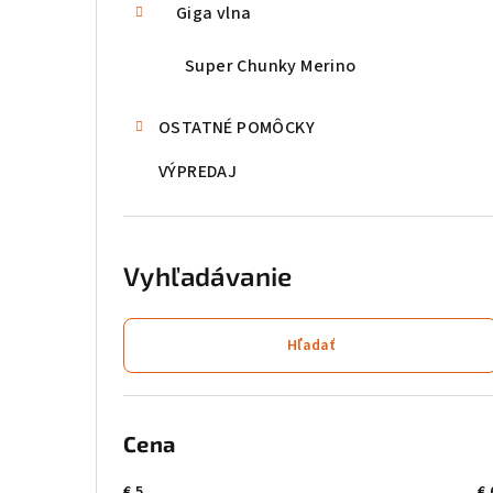
Giga vlna
Super Chunky Merino
OSTATNÉ POMÔCKY
VÝPREDAJ
Vyhľadávanie
Hľadať
Cena
€
5
€