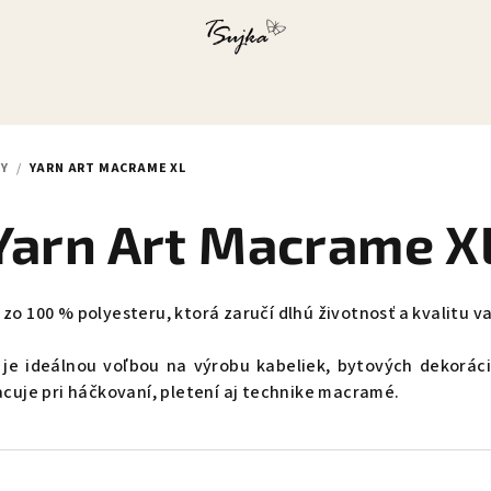
TY
/
YARN ART MACRAME XL
Yarn Art Macrame X
 zo 100 % polyesteru, ktorá zaručí dlhú životnosť a kvalitu
e ideálnou voľbou na výrobu kabeliek, bytových dekorácií,
acuje pri háčkovaní, pletení aj technike macramé.