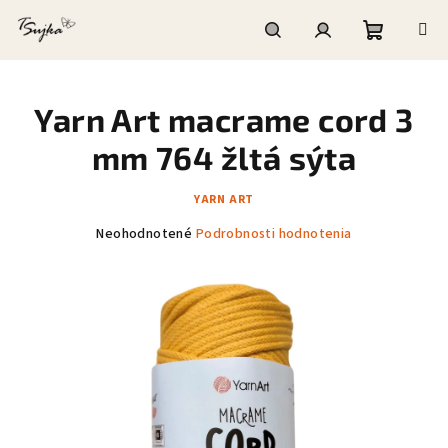
Prejsť
na
obsah
Nákupn
Hľadať
Prihlásenie
Yarn Art macrame cord 3
košík
mm 764 žltá sýta
YARN ART
Priemerné
Neohodnotené
Podrobnosti hodnotenia
hodnotenie
produktu
je
0,0
z
5
hviezdičiek.