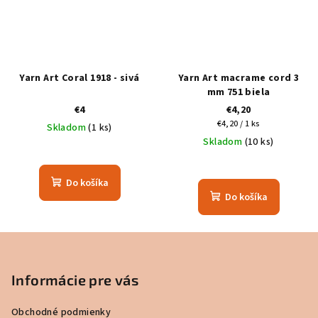
Yarn Art Coral 1918 - sivá
Yarn Art macrame cord 3
mm 751 biela
€4
€4,20
Jednotková
€4,20 / 1 ks
Skladom
(1 ks)
cena:
Skladom
(10 ks)
Do košíka
Do košíka
Z
á
p
Informácie pre vás
ä
Obchodné podmienky