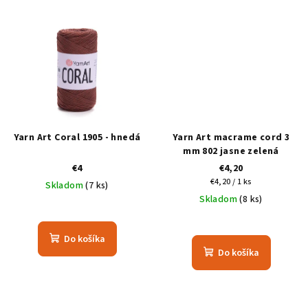
Yarn Art Coral 1905 - hnedá
Yarn Art macrame cord 3
mm 802 jasne zelená
€4
€4,20
Jednotková
€4,20 / 1 ks
Skladom
(7 ks)
cena:
Skladom
(8 ks)
Do košíka
Do košíka