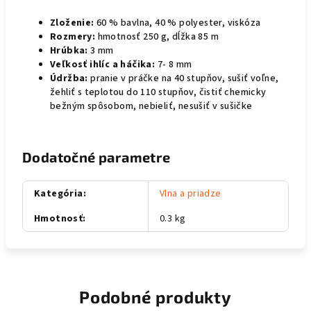
Zloženie:
60 % bavlna, 40 % polyester, viskóza
Rozmery:
hmotnosť 250 g, dĺžka 85 m
Hrúbka:
3 mm
Veľkosť ihlíc a háčika:
7- 8 mm
Údržba:
pranie v práčke na 40 stupňov, sušiť voľne,
žehliť s teplotou do 110 stupňov, čistiť chemicky
bežným spôsobom, nebieliť, nesušiť v sušičke
Dodatočné parametre
Kategória
:
Vlna a priadze
Hmotnosť
:
0.3 kg
Podobné produkty