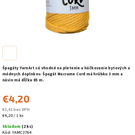
Špagáty YarnArt sú vhodné na pletenie a háčkovanie bytových a
módnych doplnkov. Špagát Macrame Cord má hrúbku 3 mm a
návin má dĺžku 85 m.
€4,20
€3,41 bez DPH
Jednotková
€4,20 / 1 ks
cena:
Skladom
(2 ks)
Kód:
YAMC3764