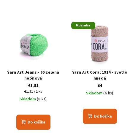
Novinka
Yarn Art Jeans - 60 zelená
Yarn Art Coral 1914 - svetlo
neónová
hnedá
€1,51
€4
Jednotková
€1,51 / 1 ks
Skladom
(6 ks)
cena:
Skladom
(8 ks)
Do košíka
Do košíka