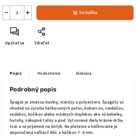
−
+
Do košíka
Opýtať sa
Zdieľať
Popis
Hodnotenie
Diskusia
Podrobný popis
Špagát je zmesou bavlny, viskózy a polyesteru. Špagáty sú
vhodné na výrobu háčkovaných pufov, kobercov, vankúšov,
sedákov, košíkov alebo módnych doplnkov ako sú kabelky,
batohy, nákupné tašky a pod. Vytvorené diela krásne držia
tvar a sú príjemné na dotyk. Na pletenie a háčkovanie je
doporučená veľkosť ihlíc a háčikov 7- 8 mm.