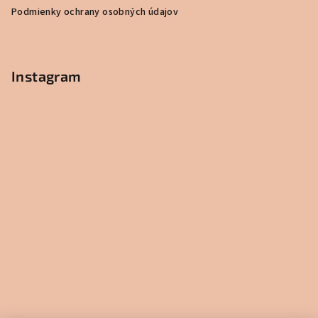
t
Podmienky ochrany osobných údajov
i
e
Instagram