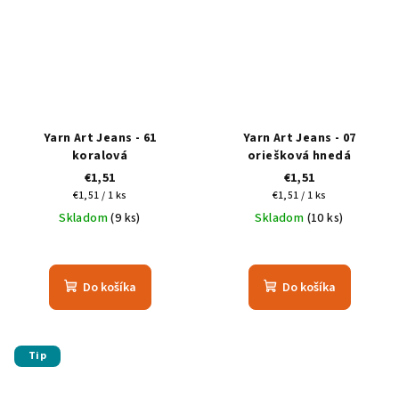
Yarn Art Jeans - 61
Yarn Art Jeans - 07
koralová
oriešková hnedá
€1,51
€1,51
Jednotková
Jednotková
€1,51 / 1 ks
€1,51 / 1 ks
cena:
cena:
Skladom
(9 ks)
Skladom
(10 ks)
Do košíka
Do košíka
Tip