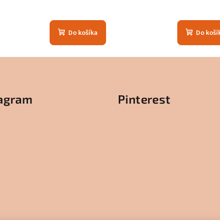
Do košíka
Do koší
tagram
Pinterest