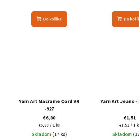
Do košíka
Do koší
Yarn Art Macrame Cord VR
Yarn Art Jeans -
-927
€6,80
€1,51
Jednotková
Jednotko
€6,80 / 1 ks
€1,51 / 1 k
cena:
cena:
Skladom
(17 ks)
Skladom
(1