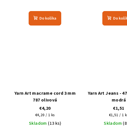
Do košíka
Do koší
Yarn Art macrame cord 3 mm
Yarn Art Jeans - 4
787 olivová
modrá
€4,20
€1,51
Jednotková
Jednotko
€4,20 / 1 ks
€1,51 / 1 k
cena:
cena:
Skladom
(13 ks)
Skladom
(8