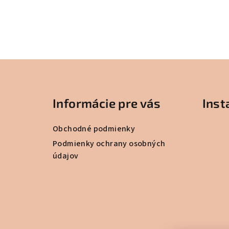
Z
á
Informácie pre vás
Ins
p
ä
Obchodné podmienky
t
Podmienky ochrany osobných
údajov
i
e