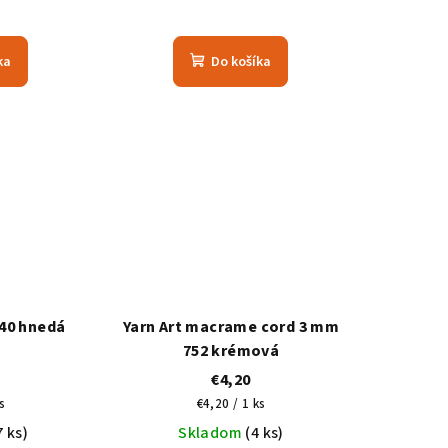
ka
Do košíka
 40 hnedá
Yarn Art macrame cord 3 mm
752 krémová
€4,20
vá
Jednotková
s
€4,20 / 1 ks
cena:
7 ks)
Skladom
(4 ks)