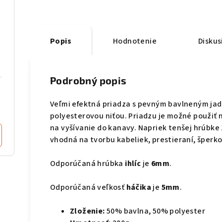
Popis
Hodnotenie
Diskus
Podrobný popis
Veľmi efektná priadza s pevným bavlneným j
polyesterovou niťou. Priadzu je možné použiť n
na vyšívanie
do kanavy. Napriek tenšej hrúbke 
vhodná na tvorbu kabeliek, prestieraní, šperk
Odporúčaná hrúbka
ihlíc
je
6mm
.
Odporúčaná veľkosť
háčika
je
5mm
.
Zloženie:
50% bavlna, 50% polyester