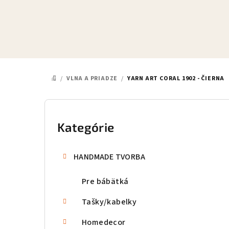
Prejsť
na
obsah
/
VLNA A PRIADZE
/
YARN ART CORAL 1902 - ČIERNA
DOMOV
B
o
Kategórie
Preskočiť
kategórie
č
HANDMADE TVORBA
n
Pre bábätká
ý
p
Tašky/kabelky
a
Homedecor