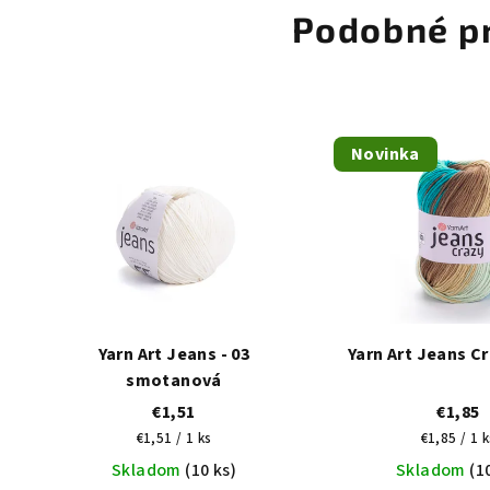
Podobné p
Novinka
Yarn Art Jeans - 03
Yarn Art Jeans Cr
smotanová
€1,51
€1,85
Jednotková
Jednotko
€1,51 / 1 ks
€1,85 / 1 k
cena:
cena:
Skladom
(10 ks)
Skladom
(1