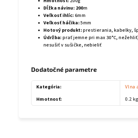
Hmotnosť:
200g
Dĺžka návinu: 200
m
Veľkosť ihlíc:
6mm
Veľkosť háčika:
5mm
Hotový produkt:
prestierania, kabelky, š
Údržba:
prať jemne pri max 30°C, nežehliť
nesušiť v sušičke, nebieliť
Dodatočné parametre
Kategória
:
Vlna 
Hmotnosť
:
0.2 k