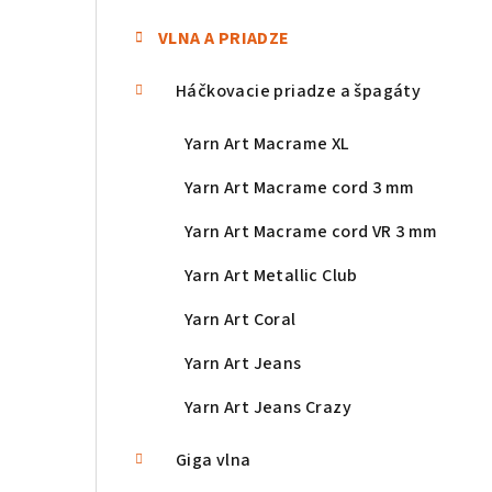
n
VLNA A PRIADZE
e
Háčkovacie priadze a špagáty
l
Yarn Art Macrame XL
Yarn Art Macrame cord 3 mm
Yarn Art Macrame cord VR 3 mm
Yarn Art Metallic Club
Yarn Art Coral
Yarn Art Jeans
Yarn Art Jeans Crazy
Giga vlna