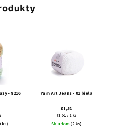
rodukty
azy - 8216
Yarn Art Jeans - 01 biela
€1,51
vá
Jednotková
s
€1,51 / 1 ks
cena:
0 ks)
Skladom
(2 ks)