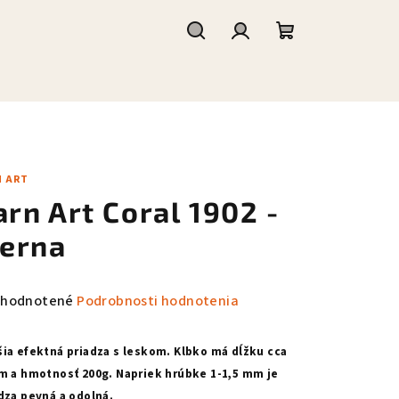
Hľadať
Prihlásenie
Nákupný
košík
N ART
arn Art Coral 1902 -
ierna
emerné
hodnotené
Podrobnosti hodnotenia
notenie
duktu
ia efektná priadza s leskom. Klbko má dĺžku cca
m a hmotnosť 200g. Napriek hrúbke 1-1,5 mm je
dza pevná a odolná.