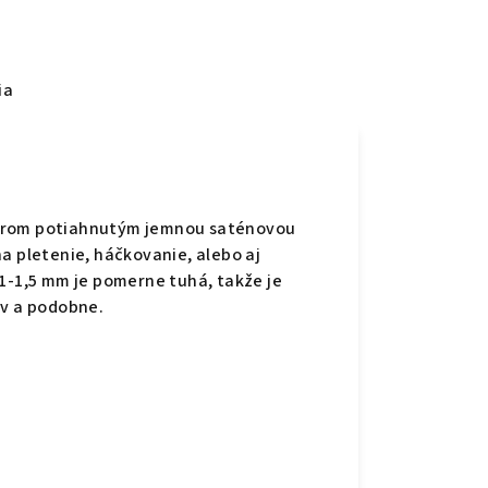
ia
adrom potiahnutým jemnou saténovou
a pletenie, háčkovanie, alebo aj
1-1,5 mm je pomerne tuhá, takže je
ov a podobne.