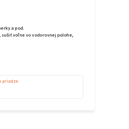
perky a pod.
, sušiť voľne vo vodorovnej polohe,
a priadze
g