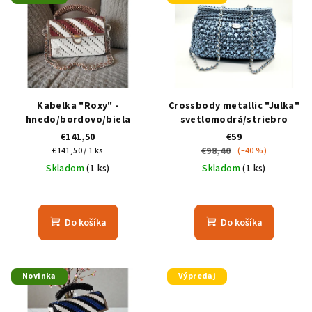
Kabelka "Roxy" -
Crossbody metallic "Julka"
hnedo/bordovo/biela
svetlomodrá/striebro
€141,50
€59
Jednotková
€98,40
€141,50 / 1 ks
(–40 %)
cena:
Skladom
(1 ks)
Skladom
(1 ks)
Do košíka
Do košíka
Novinka
Výpredaj