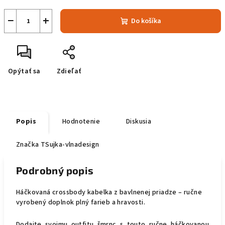
−
+
Do košíka
Opýtať sa
Zdieľať
Popis
Hodnotenie
Diskusia
Značka
TSujka-vlnadesign
Podrobný popis
Háčkovaná crossbody kabelka z bavlnenej priadze – ručne
vyrobený doplnok plný farieb a hravosti.
Dodajte svojmu outfitu šmrnc s touto ručne háčkovanou