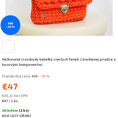
€68
–30 %
Háčkovaná crossbody kabelka sviežych farieb z bavlnenej priadze a
kovovými komponentmi
štandardná cena:
€68
–30 %
€47
€38,21 bez DPH
Jednotková
€47 / 1 ks
cena:
Skladom
(1 ks)
Kód:
LUCY-ORANZ