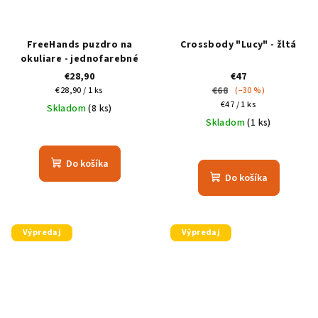
FreeHands puzdro na
Crossbody "Lucy" - žltá
okuliare - jednofarebné
€28,90
€47
Jednotková
€68
€28,90 / 1 ks
(–30 %)
cena:
Jednotková
€47 / 1 ks
Skladom
(8 ks)
cena:
Skladom
(1 ks)
Do košíka
Do košíka
Výpredaj
Výpredaj