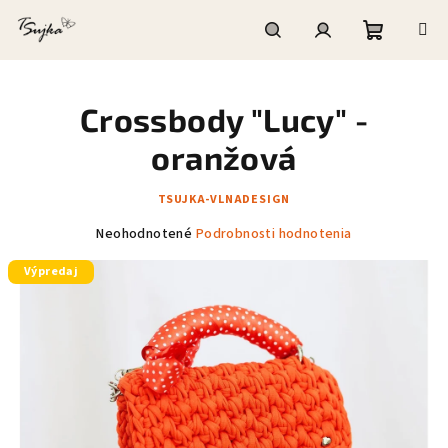
Prejsť
na
obsah
Nákupn
Hľadať
Prihlásenie
Crossbody "Lucy" -
košík
oranžová
TSUJKA-VLNADESIGN
Priemerné
Neohodnotené
Podrobnosti hodnotenia
hodnotenie
Výpredaj
produktu
je
0,0
z
5
hviezdičiek.