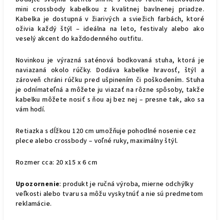
mini crossbody kabelkou z kvalitnej bavlnenej priadze.
Kabelka je dostupná v žiarivých a sviežich farbách, ktoré
oživia každý štýl – ideálna na leto, festivaly alebo ako
veselý akcent do každodenného outfitu.
Novinkou je výrazná saténová bodkovaná stuha, ktorá je
naviazaná okolo rúčky. Dodáva kabelke hravosť, štýl a
zároveň chráni rúčku pred ušpinením či poškodením. Stuha
je odnímateľná a môžete ju viazať na rôzne spôsoby, takže
kabelku môžete nosiť s ňou aj bez nej – presne tak, ako sa
vám hodí.
Retiazka s dĺžkou 120 cm umožňuje pohodlné nosenie cez
plece alebo crossbody – voľné ruky, maximálny štýl.
Rozmer cca: 20 x15 x 6 cm
Upozornenie
: produkt je ručná výroba, mierne odchýlky
veľkosti alebo tvaru sa môžu vyskytnúť a nie sú predmetom
reklamácie.