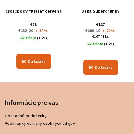
Crossbody "Klára" červená
Deka Superchunky
€85
€167
€132,20
€209,10
(–35 %)
(–20 %)
Jednotková
€167 / 1 ks
Skladom
(1 ks)
cena:
Skladom
(1 ks)
Do košíka
Do košíka
Z
á
p
Informácie pre vás
ä
Obchodné podmienky
t
Podmienky ochrany osobných údajov
i