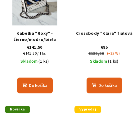
Kabelka "Roxy" -
Crossbody "Klára" fialová
čierno/modro/biela
€141,50
€85
Jednotková
€132,20
€141,50 / 1 ks
(–35 %)
cena:
Skladom
(1 ks)
Skladom
(1 ks)
Do košíka
Do košíka
Novinka
Výpredaj