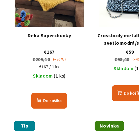
Deka Superchunky
Crossbody metall
svetlomodrá/s
€167
€59
€209,10
€98,40
(–20 %)
(–4
Jednotková
€167 / 1 ks
Skladom
(1
cena:
Skladom
(1 ks)
Do koší
Do košíka
Tip
Novinka