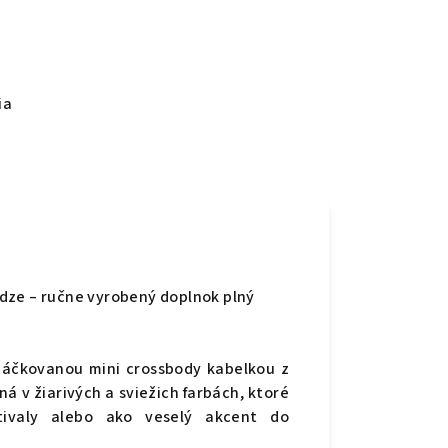
ia
dze – ručne vyrobený doplnok plný
háčkovanou mini crossbody kabelkou z
ná v žiarivých a sviežich farbách, ktoré
stivaly alebo ako veselý akcent do