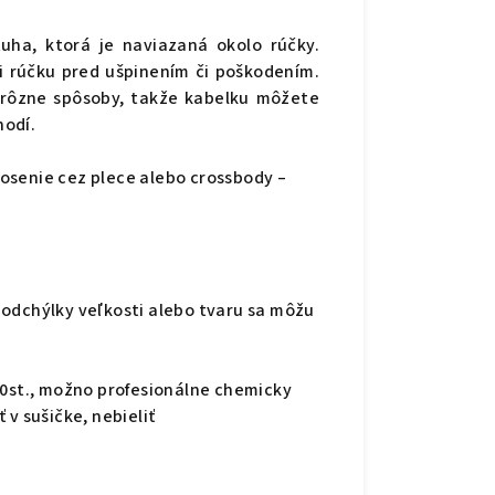
ha, ktorá je naviazaná okolo rúčky.
i rúčku pred ušpinením či poškodením.
 rôzne spôsoby, takže kabelku môžete
hodí.
osenie cez plece alebo crossbody –
 odchýlky veľkosti alebo tvaru sa môžu
30st., možno profesionálne chemicky
ť v sušičke, nebieliť