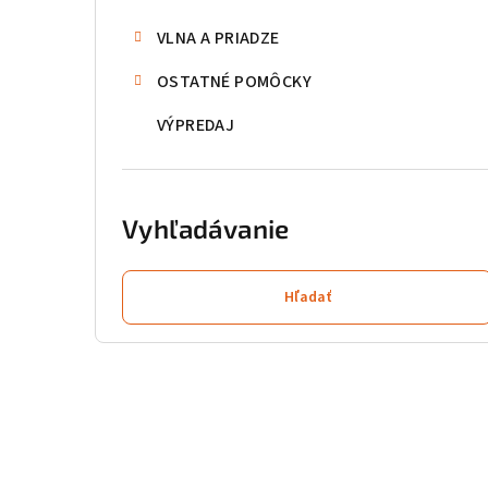
n
VLNA A PRIADZE
e
OSTATNÉ POMÔCKY
l
VÝPREDAJ
Vyhľadávanie
Hľadať