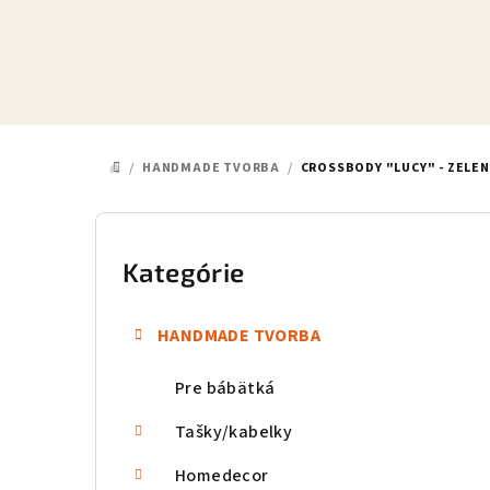
Prejsť
na
obsah
/
HANDMADE TVORBA
/
CROSSBODY "LUCY" - ZELE
DOMOV
B
o
Kategórie
Preskočiť
kategórie
č
HANDMADE TVORBA
n
Pre bábätká
ý
p
Tašky/kabelky
a
Homedecor