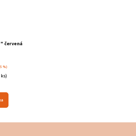
" červená
35 %)
 ks)
ka