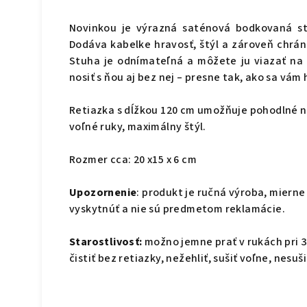
Novinkou je výrazná saténová bodkovaná stu
Dodáva kabelke hravosť, štýl a zároveň chrán
Stuha je odnímateľná a môžete ju viazať na
nosiť s ňou aj bez nej – presne tak, ako sa vám 
Retiazka s dĺžkou 120 cm umožňuje pohodlné n
voľné ruky, maximálny štýl.
Rozmer cca: 20 x15 x 6 cm
Upozornenie
: produkt je ručná výroba, mierne
vyskytnúť a nie sú predmetom reklamácie.
Starostlivosť:
možno jemne prať v rukách pri 
čistiť bez retiazky, nežehliť, sušiť voľne, nesuši