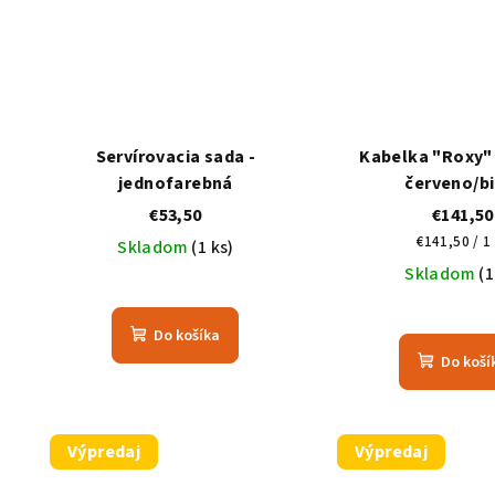
Servírovacia sada -
Kabelka "Roxy" 
jednofarebná
červeno/bi
€53,50
€141,50
Jednotkov
€141,50 / 1
Skladom
(1 ks)
cena:
Skladom
(1
Do košíka
Do koší
Výpredaj
Výpredaj