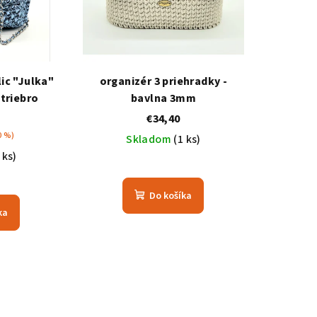
ic "Julka"
organizér 3 priehradky -
triebro
bavlna 3mm
€34,40
0 %)
Skladom
(1 ks)
 ks)
Do košíka
ka