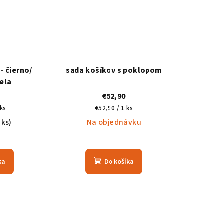
- čierno/
sada košíkov s poklopom
ela
€52,90
á
Jednotková
 ks
€52,90 / 1 ks
cena:
 ks)
Na objednávku
ka
Do košíka