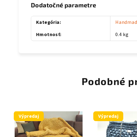
Dodatočné parametre
Kategória
:
Handmad
Hmotnosť
:
0.4 kg
Podobné p
Výpredaj
Výpredaj