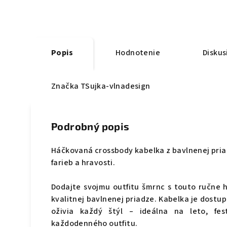
Popis
Hodnotenie
Diskus
Značka
TSujka-vlnadesign
Podrobný popis
Háčkovaná crossbody kabelka z bavlnenej pria
farieb a hravosti.
Dodajte svojmu outfitu šmrnc s touto ručne 
kvalitnej bavlnenej priadze. Kabelka je dostup
oživia každý štýl – ideálna na leto, fe
každodenného outfitu.