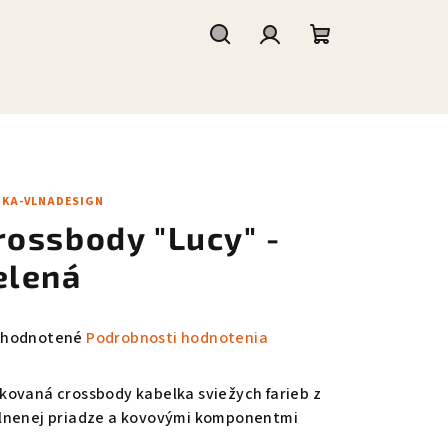
Hľadať
Prihlásenie
Nákupný
košík
JKA-VLNADESIGN
rossbody "Lucy" -
elená
emerné
hodnotené
Podrobnosti hodnotenia
notenie
duktu
kovaná crossbody kabelka sviežych farieb z
lnenej priadze a kovovými komponentmi