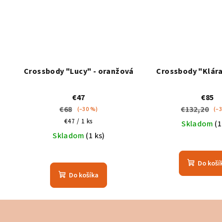
Crossbody "Lucy" - oranžová
Crossbody "Klára
€47
€85
€68
€132,20
(–30 %)
(–
Jednotková
€47 / 1 ks
Skladom
(1
cena:
Skladom
(1 ks)
Do koší
Do košíka