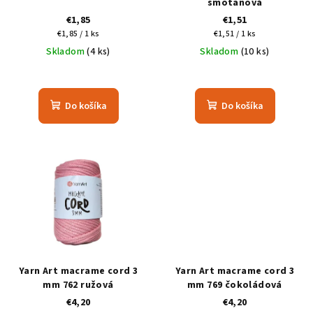
smotanová
€1,85
€1,51
Jednotková
Jednotková
€1,85 / 1 ks
€1,51 / 1 ks
cena:
cena:
Skladom
(4 ks)
Skladom
(10 ks)
Do košíka
Do košíka
Yarn Art macrame cord 3
Yarn Art macrame cord 3
mm 762 ružová
mm 769 čokoládová
€4,20
€4,20