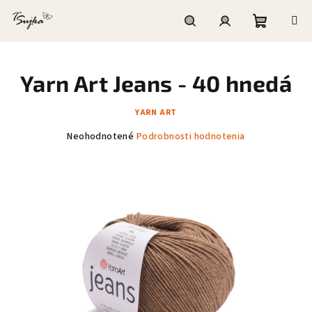
Prejsť
na
obsah
Nákupn
Hľadať
Prihlásenie
Yarn Art Jeans - 40 hnedá
košík
YARN ART
Priemerné
Neohodnotené
Podrobnosti hodnotenia
hodnotenie
produktu
je
0,0
z
5
hviezdičiek.