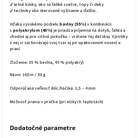
✔️ letné kúsky, ako sú ľahké svetre, topy či deky
✔️ techniky ako dierované vyšívanie a ďalšie..
Vďaka vysokému podielu
bavlny (55%)
v kombinácii
s
polyakrylom (45%)
je priadza príjemná na dotyk, ľahká a
vhodná aj pre citlivú pokožku – vrátane tej detskej. Výrobky
z nej si zachovávajú svoj tvar aj po opakovanom nosení a
praní.
Zloženie: 55 % bavlna, 45 % polyakryl
Návin: 160 m / 50 g
Odporúčaná veľkosť ihlíc/háčika: 3,5 – 4 mm
Možnosť prania v práčke (pri nízkych teplotách)
Dodatočné parametre