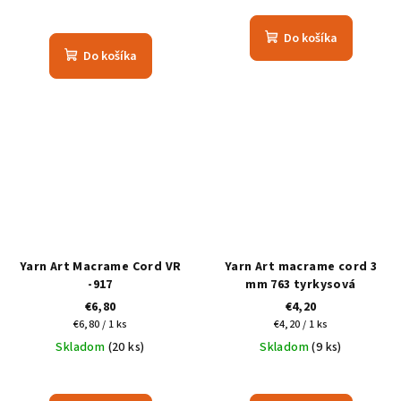
Do košíka
Do košíka
Yarn Art Macrame Cord VR
Yarn Art macrame cord 3
-917
mm 763 tyrkysová
€6,80
€4,20
Jednotková
Jednotková
€6,80 / 1 ks
€4,20 / 1 ks
cena:
cena:
Skladom
(20 ks)
Skladom
(9 ks)