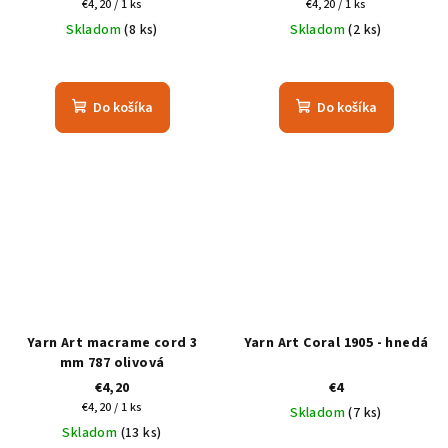
Jednotková
Jednotková
€4,20 / 1 ks
€4,20 / 1 ks
cena:
cena:
Skladom
(8 ks)
Skladom
(2 ks)
Do košíka
Do košíka
Yarn Art macrame cord 3
Yarn Art Coral 1905 - hnedá
mm 787 olivová
€4,20
€4
Jednotková
€4,20 / 1 ks
Skladom
(7 ks)
cena:
Skladom
(13 ks)