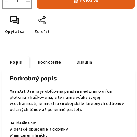
−
+
Do košíka
Opýtať sa
Zdieľať
Popis
Hodnotenie
Diskusia
Podrobný popis
YarnArt Jeans
je obľúbená priadza medzi milovníkmi
pletenia a háčkovania, a to najmä vďaka svojej
všestrannosti, jemnosti a širokej škále farebných odtieňov –
od živých tónov až po jemné pastely.
Je ideálna na:
✔️ detské oblečenie a doplnky
✔️ amigurumi hračky