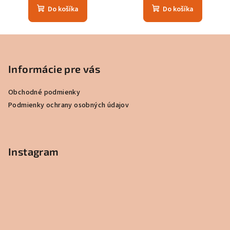
Do košíka
Do košíka
Z
á
p
Informácie pre vás
ä
Obchodné podmienky
t
Podmienky ochrany osobných údajov
i
e
Instagram