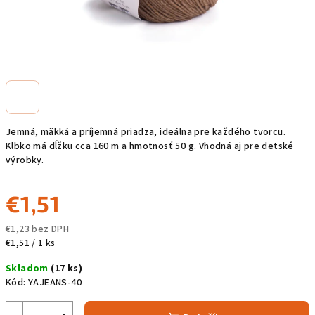
Jemná, mäkká a príjemná priadza, ideálna pre každého tvorcu.
Klbko má dĺžku cca 160 m a hmotnosť 50 g. Vhodná aj pre detské
výrobky.
€1,51
€1,23 bez DPH
Jednotková
€1,51 / 1 ks
cena:
Skladom
(17 ks)
Kód:
YAJEANS-40