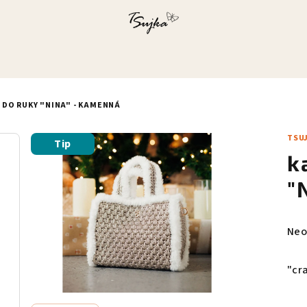
 DO RUKY "NINA" - KAMENNÁ
TSU
Tip
k
"
Pri
Neo
hod
pro
"cr
je
0,0