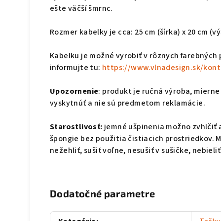
ešte väčší šmrnc.
Rozmer kabelky je cca: 25 cm (šírka) x 20 cm (vý
Kabelku je možné vyrobiť v rôznych farebných
informujte tu:
https://www.vlnadesign.sk/kont
Upozornenie
: produkt je ručná výroba, mierne
vyskytnúť a nie sú predmetom reklamácie.
Starostlivosť:
jemné ušpinenia možno zvhlčiť 
špongie bez použitia čistiacich prostriedkov. 
nežehliť, sušiť voľne, nesušiť v sušičke, nebieliť
Dodatočné parametre