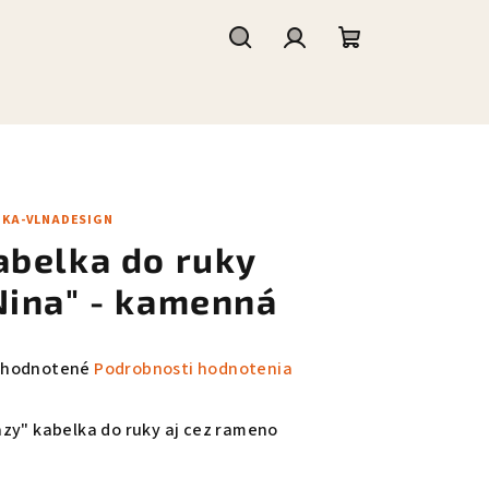
Hľadať
Prihlásenie
Nákupný
košík
JKA-VLNADESIGN
abelka do ruky
Nina" - kamenná
emerné
hodnotené
Podrobnosti hodnotenia
notenie
duktu
azy" kabelka do ruky aj cez rameno