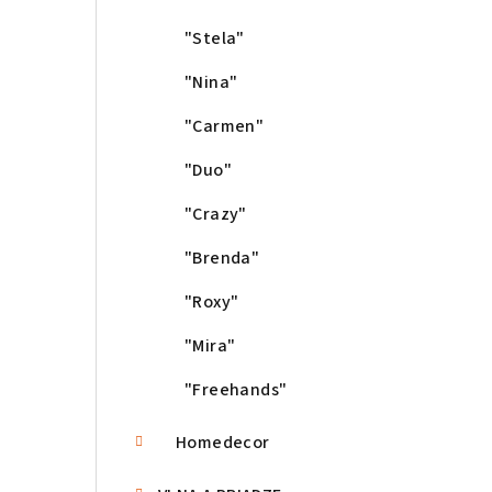
n
"Stela"
e
"Nina"
l
"Carmen"
"Duo"
"Crazy"
"Brenda"
"Roxy"
"Mira"
"Freehands"
Homedecor