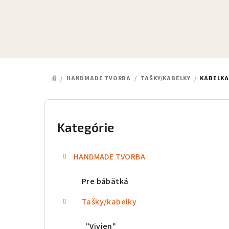
Prejsť
na
obsah
/
HANDMADE TVORBA
/
TAŠKY/KABELKY
/
KABELKA
DOMOV
B
o
Kategórie
Preskočiť
kategórie
č
HANDMADE TVORBA
n
Pre bábätká
ý
p
Tašky/kabelky
a
"Vivien"