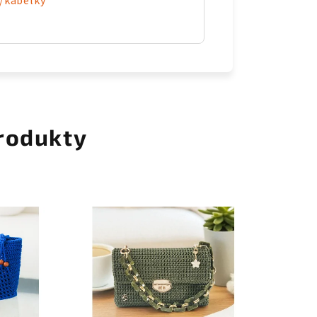
/kabelky
rodukty