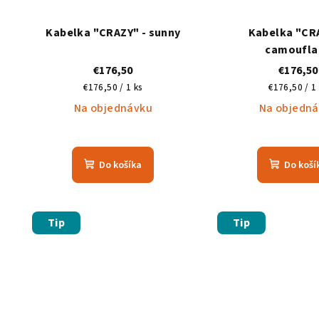
Kabelka "CRAZY" - sunny
Kabelka "CRA
camoufla
€176,50
€176,50
Jednotková
Jednotkov
€176,50 / 1 ks
€176,50 / 1
cena:
cena:
Na objednávku
Na objedn
Do košíka
Do koší
Tip
Tip