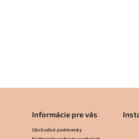
Z
á
Informácie pre vás
Ins
p
ä
Obchodné podmienky