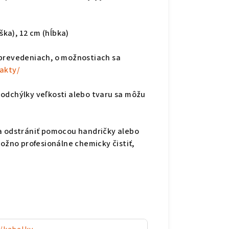
ška), 12 cm (hĺbka)
 prevedeniach, o možnostiach sa
akty/
 odchýlky veľkosti alebo tvaru sa môžu
a odstrániť pomocou handričky alebo
Možno profesionálne chemicky čistiť,