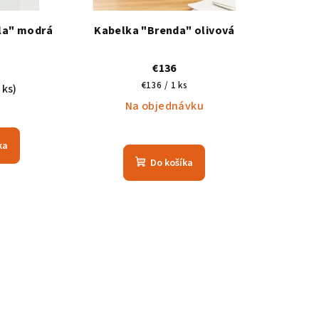
la" modrá
Kabelka "Brenda" olivová
€136
Jednotková
€136 / 1 ks
 ks)
cena:
Na objednávku
Priemerné
ka
hodnotenie
Do košíka
produktu
je
5,0
z
5
hviezdičiek.