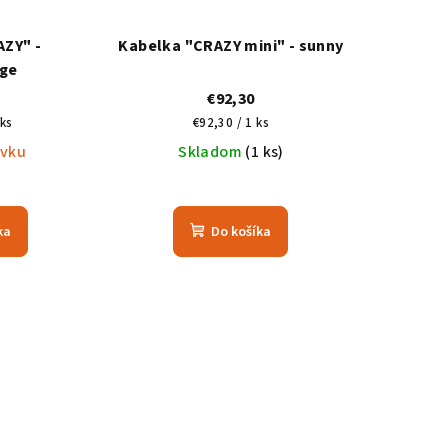
ZY" -
Kabelka "CRAZY mini" - sunny
ge
€92,30
á
Jednotková
 ks
€92,30 / 1 ks
cena:
ávku
Skladom
(1 ks)
ka
Do košíka