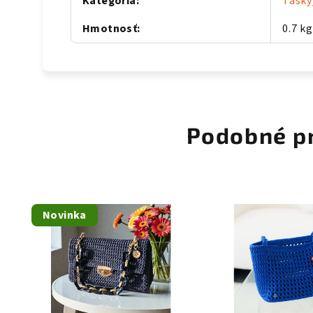
Kategória
:
Tašky
Hmotnosť
:
0.7 kg
Podobné p
Novinka