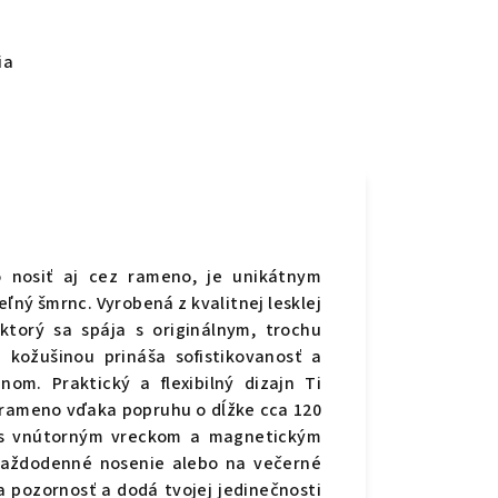
ia
 nosiť aj cez rameno, je unikátnym
ľný šmrnc. Vyrobená z kvalitnej lesklej
torý sa spája s originálnym, trochu
kožušinou prináša sofistikovanosť a
om. Praktický a flexibilný dizajn Ti
 rameno vďaka popruhu o dĺžke cca 120
u s vnútorným vreckom a magnetickým
 každodenné nosenie alebo na večerné
 pozornosť a dodá tvojej jedinečnosti