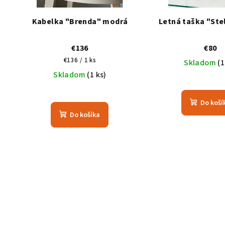
Kabelka "Brenda" modrá
Letná taška "Ste
€136
€80
Jednotková
€136 / 1 ks
Skladom
(1
cena:
Skladom
(1 ks)
Do koší
Do košíka