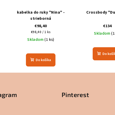
kabelka do ruky "Nina" -
Crossbody "Du
strieborná
€98,40
€134
Jednotková
€98,40 / 1 ks
Skladom
(1
cena:
Skladom
(1 ks)
Do koší
Do košíka
tagram
Pinterest