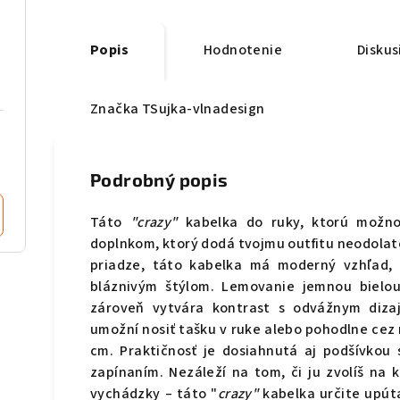
Popis
Hodnotenie
Diskus
Značka
TSujka-vlnadesign
Podrobný popis
Táto
"crazy"
kabelka do ruky, ktorú možno
doplnkom, ktorý dodá tvojmu outfitu neodolate
priadze, táto kabelka má moderný vzhľad, k
bláznivým štýlom. Lemovanie jemnou bielou 
zároveň vytvára kontrast s odvážnym dizajn
umožní nosiť tašku v ruke alebo pohodlne cez
cm. Praktičnosť je dosiahnutá aj podšívko
zapínaním. Nezáleží na tom, či ju zvolíš na
vychádzky – táto "
crazy"
kabelka určite upúta